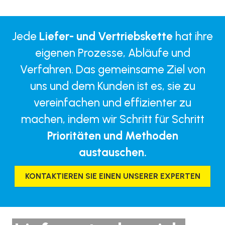
Jede
Liefer- und Vertriebskette
hat ihre
eigenen Prozesse, Abläufe und
Verfahren. Das gemeinsame Ziel von
uns und dem Kunden ist es, sie zu
vereinfachen und effizienter zu
machen, indem wir Schritt für Schritt
Prioritäten und Methoden
austauschen.
KONTAKTIEREN SIE EINEN UNSERER EXPERTEN