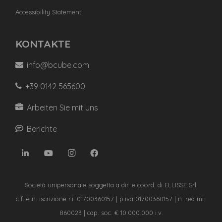
Accessibility Statement
KONTAKTE
info@bcube.com
+39 0142 565600
Arbeiten Sie mit uns
Berichte
Società unipersonale soggetta a dir. e coord. di ELLISSE Srl.
c.f. e n. iscrizione r.i. 01700360157 | p.iva 01700360157 | n. rea mi-
860023 | cap. soc. € 10.000.000 i.v.