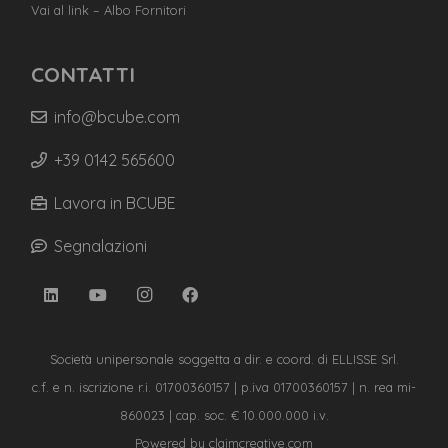
Vai al link – Albo Fornitori
CONTATTI
info@bcube.com
+39 0142 565600
Lavora in BCUBE
Segnalazioni
Società unipersonale soggetta a dir. e coord. di ELLISSE Srl.
c.f. e n. iscrizione r.i. 01700360157 | p.iva 01700360157 | n. rea mi-
860023 | cap. soc. € 10.000.000 i.v.
Powered by
claimcreative.com