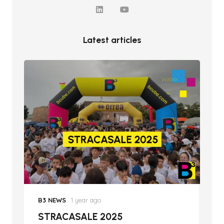
Latest articles
B3 NEWS
1 year ago
B3 NEW
STRACASALE 2025
BCUBE